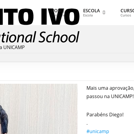
HOME
ESCOLA
CURS
Bem-vindo
Escola
Cursos
na UNICAMP
Mais uma aprovação, 
passou na UNICAMP!
Parabéns Diego!
.
#unicamp