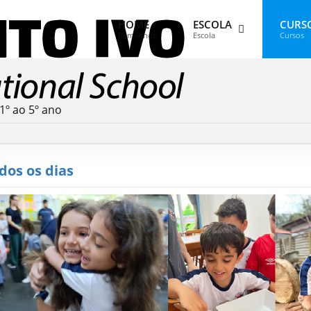
HOME
ESCOLA
CURS
Bem-vindo
Escola
Cursos
 1º ao 5º ano
odos os dias