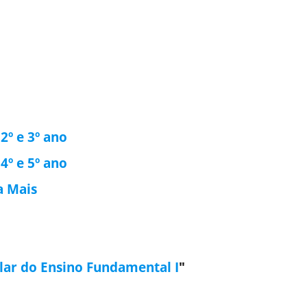
 2º e 3º ano
 4º e 5º ano
a Mais
lar do Ensino Fundamental I
"