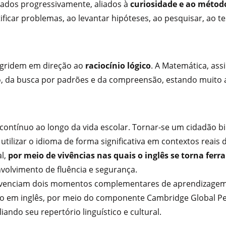
zados progressivamente, aliados à
curiosidade e ao método
ificar problemas, ao levantar hipóteses, ao pesquisar, ao te
ogridem em direção ao
raciocínio lógico
. A Matemática, ass
, da busca por padrões e da compreensão, estando muito a
contínuo ao longo da vida escolar. Tornar-se um cidadão bi
e utilizar o idioma de forma significativa em contextos reai
l,
por meio de vivências nas quais o inglês se torna fer
volvimento de fluência e segurança.
vivenciam dois momentos complementares de aprendizagem: a
to em inglês, por meio do componente Cambridge Global Per
ando seu repertório linguístico e cultural.