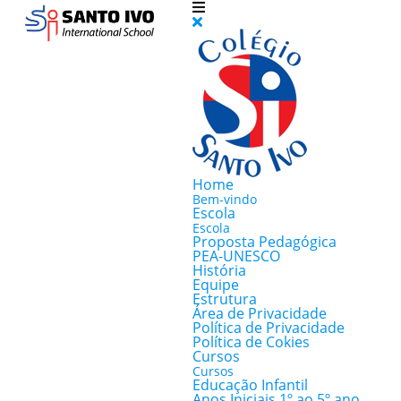
Home
Bem-vindo
Escola
Escola
Proposta Pedagógica
PEA-UNESCO
História
Equipe
Estrutura
Área de Privacidade
Política de Privacidade
Política de Cokies
Cursos
Cursos
Educação Infantil
Anos Iniciais 1º ao 5º ano