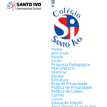
Home
Bem-vindo
Escola
Escola
Proposta Pedagógica
PEA-UNESCO
História
Equipe
Estrutura
Área de Privacidade
Política de Privacidade
Política de Cokies
Cursos
Cursos
Educação Infantil
Anos Iniciais 1º ao 5º ano